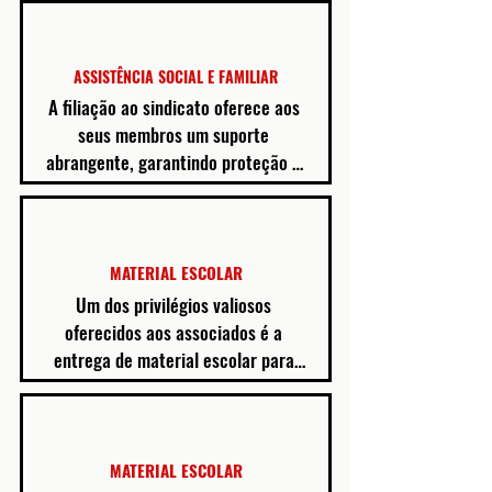
ASSISTÊNCIA
SOCIAL E FAMILIAR
A filiação ao sindicato oferece aos 
seus membros um suporte 
abrangente, garantindo proteção e 
auxílio em diversas situações da 
vida pessoal e familiar.

A assistência social e familiar 
MATERIAL ESCOLAR
proporcionada pelo sindicato pode 
Um dos privilégios valiosos 
incluir apoio financeiro em 
oferecidos aos associados é a 
momentos de dificuldades, como 
entrega de material escolar para 
doenças, acidentes ou outras 
seus filhos no início do ano letivo. 
emergências que afetem o 
Essa iniciativa visa auxiliar as 
trabalhador ou sua família. Além 
famílias a garantir o acesso ao 
disso, o sindicato pode oferecer 
material necessário para o sucesso 
MATERIAL ESCOLAR
serviços como orientação jurídica, 