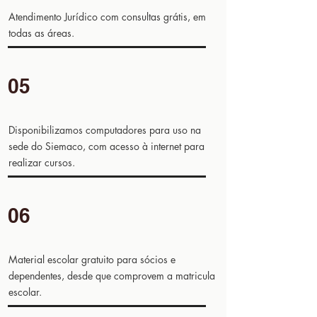
as informações fornecidas podem 
Atendimento Jurídico com consultas grátis, em
ser cruciais para garantir que os 
todas as áreas.
trabalhadores estejam cientes de 
seus direitos e saibam como agir 
em diversas situações, fortalecendo 
05
sua posição no mercado de 
trabalho.

​Disponibilizamos computadores para uso na
Em resumo, a filiação a um 
sede do Siemaco, com acesso à internet para
sindicato proporciona aos 
realizar cursos.
trabalhadores a segurança de 
contar com assistência jurídica 
06
especializada e acesso a 
informações trabalhistas 
fundamentais, tornando-se um 
Material escolar gratuito para sócios e
importante benefício na proteção 
dependentes, desde que comprovem a matricula
de seus interesses e direitos 
escolar.
laborais.